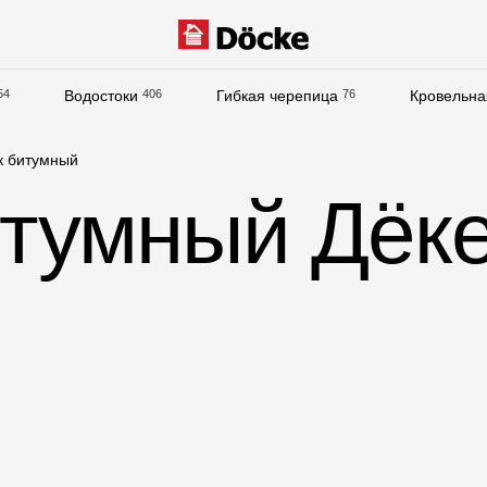
54
Водостоки
406
Гибкая черепица
76
Кровельна
Документация
к битумный
Документация
итумный Дёк
Инструкции по монтажу
Технические листы
Рекламные материалы
Сертификаты
Гарантии
Чертежи
Текстуры
Фото объектов