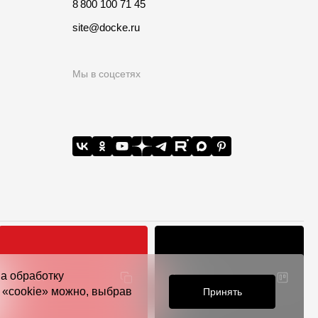
8 800 100 71 45
site@docke.ru
Мы в соцсетях
на обработку
Расчет
Конструктор
о всей РФ
я «cookie» можно, выбрав
Принять