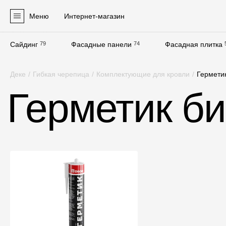
Меню
Интернет-магазин
Сайдинг
79
Фасадные панели
74
Фасадная плитка
Продукция
Деке
/
Гибкая черепица
/
Комплектующие для кровли
/
Гермети
Фасадные материалы
Герметик б
Сайдинг
Софиты
Фасадные панели
Фасадная плитка
Комплектующие для фасадов
Пленки и мембраны