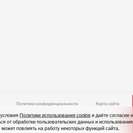
Политика конфиденциальности
Карта сайта
Режим работы
 условия
Политики использования cookie
и даёте согласие 
ной отделки загородных домов и кровли в Краснодарском крае и п
ься от обработки пользовательских данных и использовани
нское ш., д. 5, стр. 1
(БЦ "Водный")
Пн-Пт - 10-19
 может повлиять на работу некоторых функций сайта.
Сб-Вс - выходной