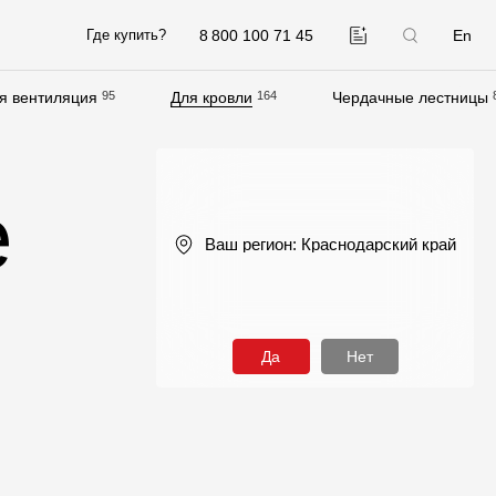
8 800 100 71 45
En
Где купить?
я вентиляция
95
Для кровли
164
Чердачные лестницы
Компания
О компании
е
Контакты
Ваш регион:
Краснодарский край
Контроль качества кровли
Качество фасадов
Награды
Да
Нет
Отправка рекламации
Предложения по сотрудничеству
Вакансии
B2B