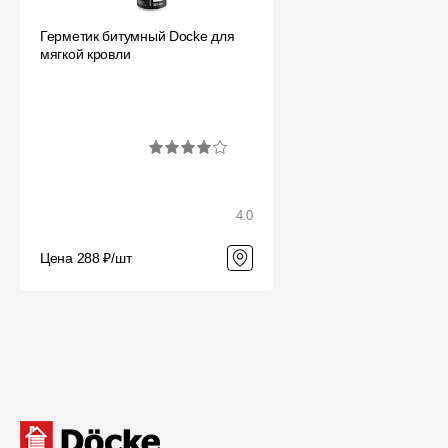
Мягкая кровля
Герметик битумный Docke для
Однослойная черепица
мягкой кровли
Ламинированная черепица
Комплектующие к кровле
Кровельная вентиляция
Водостоки
4.0
Пластиковые водосточные
системы
Цена 288 ₽/шт
Металлические водосточные
системы
Водосборник
Чердачные лестницы