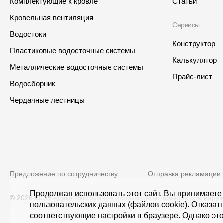
Комплектующие к кровле
Статьи
Кровельная вентиляция
Сервисы
Водостоки
Конструктор
Пластиковые водосточные системы
Калькулятор
Металлические водосточные системы
Прайс-лист
Водосборник
Интернет-магазин
Где купить?
Чердачные лестницы
Краснодарский край
Предложение по сотрудничеству
Отправка рекламации
Контакты
Адрес
Продолжая использовать этот сайт, Вы принимаете
© 2026 ООО «Дёке Экстружн» - производство товаров для наруж
пользовательских данных (файлов cookie). Отказат
8 800 100 71 45
site@docke.ru
125212, Россия, Москва, Голови
соответствующие настройки в браузере. Однако это