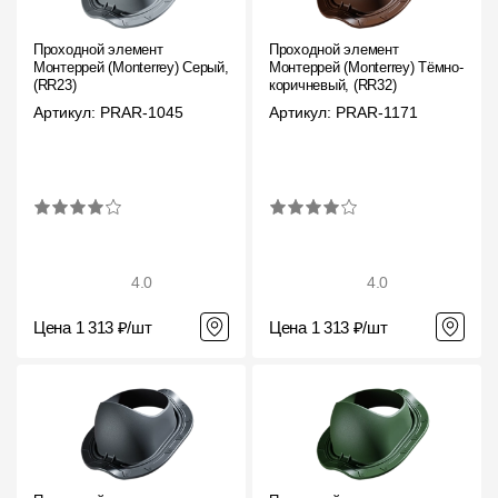
Пластиковые водосточные системы
Металлические водосточные системы
Проходной элемент
Проходной элемент
Монтеррей (Monterrey) Серый,
Монтеррей (Monterrey) Тёмно-
(RR23)
коричневый, (RR32)
Водосборник
Артикул: PRAR-1045
Артикул: PRAR-1171
Чердачные лестницы
Документация
Документация
4.0
4.0
Инструкции по монтажу
Цена 1 313 ₽/шт
Цена 1 313 ₽/шт
Технические листы
Рекламные материалы
Сертификаты
Гарантии