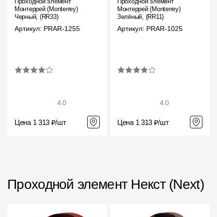
Проходной элемент
Проходной элемент
Монтеррей (Monterrey)
Монтеррей (Monterrey)
Чертежи
Черный, (RR33)
Зелёный, (RR11)
Артикул: PRAR-1255
Артикул: PRAR-1025
Текстуры
Фото объектов
Вопрос-ответ/Faq
Статьи
4.0
4.0
Сервисы
Цена 1 313 ₽/шт
Цена 1 313 ₽/шт
Конструктор
Калькулятор
Цены
Проходной элемент Некст (Next)
Компания