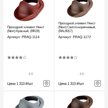
О компании
Контакты
Проходной элемент Некст
Контроль качества кровли
Проходной элемент Некст
(Next) Светло-коричневый,
(Next) Красный, (RR29)
(RAL8017)
Качество фасадов
Артикул: PRAQ-1114
Артикул: PRAQ-1172
Награды
Отправка рекламации
Предложения по сотрудничеству
Вакансии
4.0
4.0
B2B
Цена 1 313 ₽/шт
Цена 1 313 ₽/шт
Отзывы