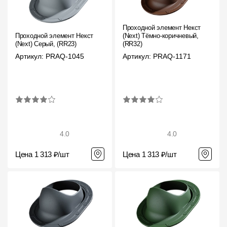
Где купить?
Проходной элемент Некст
Проходной элемент Некст
(Next) Тёмно-коричневый,
Краснодарский край
(Next) Серый, (RR23)
(RR32)
Артикул: PRAQ-1045
Артикул: PRAQ-1171
Контакты
8 800 100 71 45
site@docke.ru
Адрес
4.0
4.0
125212, Россия, Москва, Головинское ш., д. 5, стр. 1
(БЦ
"Водный")
Цена 1 313 ₽/шт
Цена 1 313 ₽/шт
Режим работы
Пн-Пт - 10-19
Сб-Вс - выходной