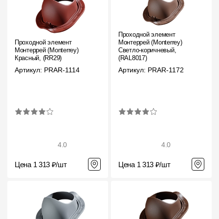
Фасадные панели
Фасадная плитка
Проходной элемент
Проходной элемент
Монтеррей (Monterrey)
Комплектующие для фасадов
Монтеррей (Monterrey)
Светло-коричневый,
Красный, (RR29)
(RAL8017)
Артикул: PRAR-1114
Артикул: PRAR-1172
Пленки и мембраны
Мягкая кровля
Однослойная черепица
Ламинированная черепица
4.0
4.0
Комплектующие к кровле
Цена 1 313 ₽/шт
Цена 1 313 ₽/шт
Кровельная вентиляция
Водостоки